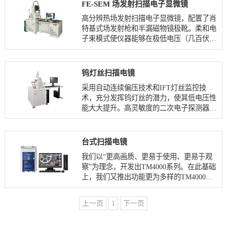
FE-SEM 场发射扫描电子显微镜
高分辨热场发射扫描电子显微镜，配置了肖
特基式场发射枪和半漏磁物镜极靴。柔和电
子束模式使仪器能够在极低电压（几百伏）
下观察样品表面信息。小束流到大束流（几
pA到200nA）连续变化。轻松涵盖样品观察
到分析的各种需求。
钨灯丝扫描电镜
采用自动连续偏压技术和IFT灯丝监控技
术，充分发挥钨灯丝的潜力，使其低电压性
能大大提升。高灵敏度的二次电子探测器、
背散射探测器和可变压力探测器可以获得样
品的形貌、成分、凹凸以及阴极荧光等信
息。新增的光镜导航、一体化能谱以及报告
台式扫描电镜
导出等功能，使其操作也变得更为简单。
我们以“更高画质、更易于使用、更易于观
察”为理念，开发出TM4000系列。在此基础
上，我们又推出功能更为多样的TM4000Ⅱ
系列。
为您提供更丰富的观察和分析应用。
上一页
1
下一页